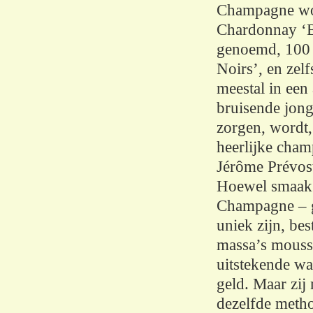
Champagne wo
Chardonnay ‘B
genoemd, 100 
Noirs’, en zel
meestal in een
bruisende jon
zorgen, wordt,
heerlijke cha
Jérôme Prévost
Hoewel smaak 
Champagne – 
uniek zijn, bes
massa’s mouss
uitstekende w
geld. Maar zij
dezelfde meth