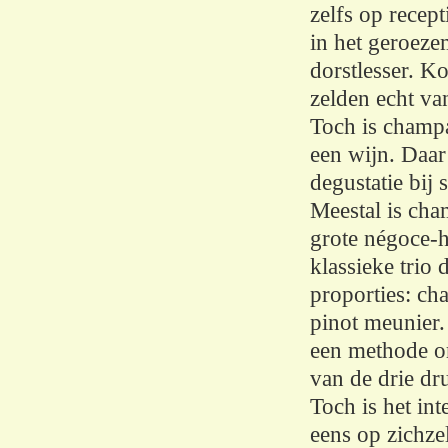
zelfs op recept
in het geroeze
dorstlesser. K
zelden echt va
Toch is champa
een wijn. Daar
degustatie bij st
Meestal is cha
grote négoce-h
klassieke trio 
proporties: ch
pinot meunier.
een methode om
van de drie dr
Toch is het in
eens op zichzel