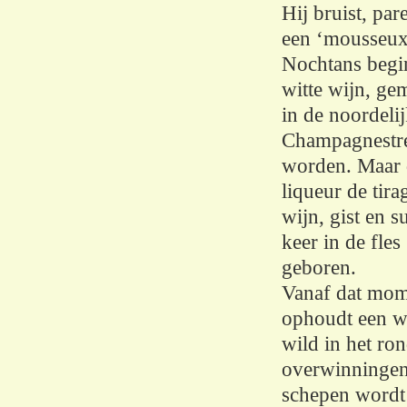
Hij bruist, pare
een ‘mousseux‘
Nochtans begin
witte wijn, ge
in de noordeli
Champagnestree
worden. Maar 
liqueur de tir
wijn, gist en s
keer in de fle
geboren.
Vanaf dat mome
ophoudt een wi
wild in het ro
overwinningen.
schepen wordt 