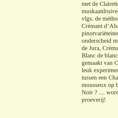
met de Clairet
muskaatdruiven
vlgs. de méth
Crémant d’Alsa
pinotvariëteit
onderscheid m
de Jura, Crém
Blanc de blanc
gemaakt van C
leuk experimen
tussen een Ch
mousseux op ba
Noir ? … word
proeverij!