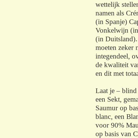
wettelijk stel
namen als Crém
(in Spanje) Ca
Vonkelwijn (in
(in Duitsland).
moeten zeker n
integendeel, o
de kwaliteit 
en dit met tota
Laat je – blind
een Sekt, gema
Saumur op bas
blanc, een Bla
voor 90% Mauz
op basis van Cl